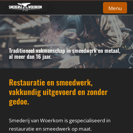
Menu
Home
Restauratie
Traditioneel vakmanschap in smeedwerk en metaal,
al meer dan 16 jaar.
Siersmeedwerk
Service & Onderhoud
Restauratie en smeedwerk,
Over ons
vakkundig uitgevoerd en zonder
Contact
gedoe.
Smederij van Woerkom is gespecialiseerd in
restauratie en smeedwerk op maat.